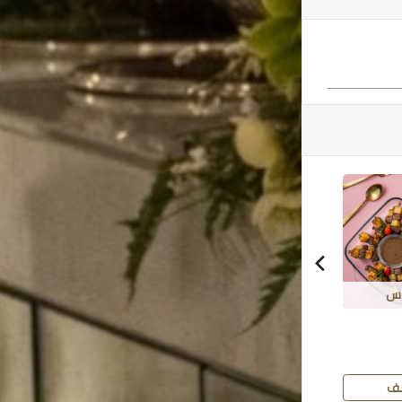
8س
8س
روبيان بالليمون صغير
دجاج لولي بوب حجم
شرمب 
صغير
صغير
12.500 دك
10.500 دك
12.500 د
ف
أضف
أضف