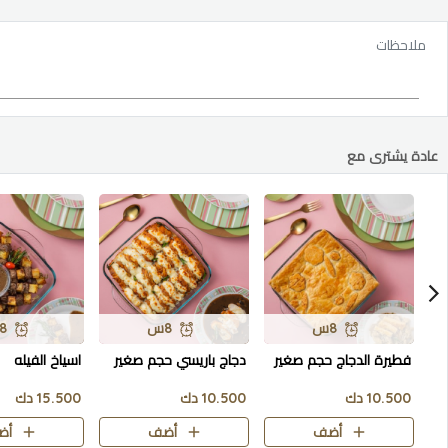
ملاحظات
عادة يشترى مع
8س
8س
8س
فطيرة الدجاج حجم صغير
دجاج باريسي حجم صغير
اسياخ الفيله
10.500 دك
10.500 دك
15.500 دك
أضف
أضف
أض