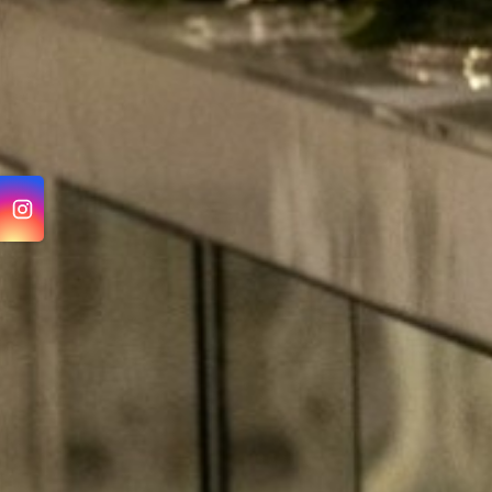
8س
8س
8س
هاكاسان حجم
تريو باستا حجم صغير
لازانيا فلاور حجم صغير
ك
9.500 دك
10.500 دك
أضف
أضف
أضف