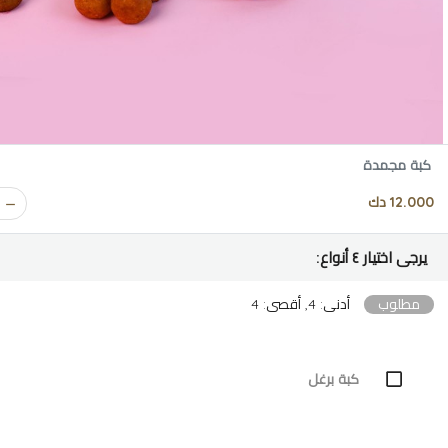
كبة مجمدة
12.000 دك
يرجى اختيار ٤ أنواع:
مطلوب
أدنى: 4, أقصى: 4
كبة برغل